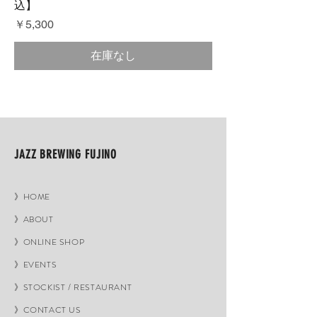
込】
価格
￥5,300
在庫なし
JAZZ BREWING FUJINO
》HOME
》ABOUT
》ONLINE SHOP
》EVENTS
》STOCKIST / RESTAURANT
》CONTACT US​