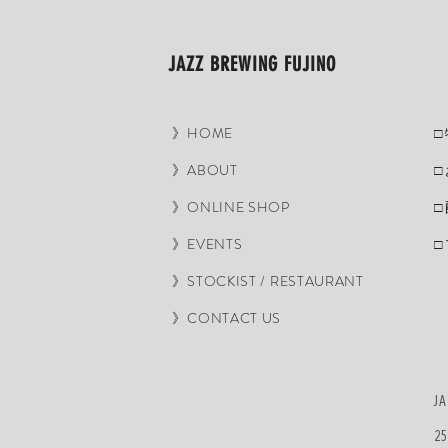
JAZZ BREWING FUJINO
》HOME
□
》ABOUT
□
》ONLINE SHOP
□
》EVENTS
□
》STOCKIST / RESTAURANT
》CONTACT US​
JA
2